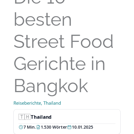
besten
Street Food
Gerichte in
Bangkok
Reiseberichte
,
Thailand
🇹🇭
Thailand
Land:
7 Min.
1.530 Wörter
10.01.2025
Lesezeit:
Umfang:
Datum: