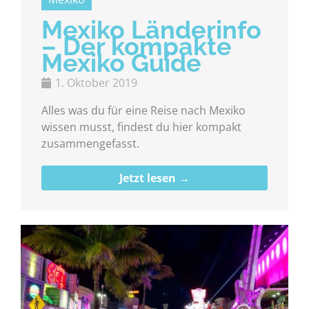
Mexiko Länderinfo
– Der kompakte
Mexiko Guide
1. Oktober 2019
Alles was du für eine Reise nach Mexiko
wissen musst, findest du hier kompakt
zusammengefasst.
Jetzt lesen →