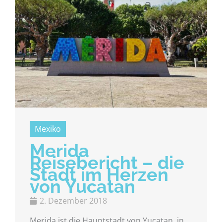
Mexiko
Merida
Reisebericht – die
Stadt im Herzen
von Yucatan
2. Dezember 2018
Merida ist die Hauptstadt von Yucatan, in