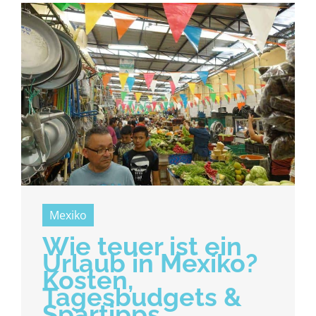
Mexiko
Wie teuer ist ein
Urlaub in Mexiko?
Kosten,
Tagesbudgets &
Spartipps