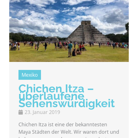
Mexiko
Chichen Itza –
überlaufene
Sehenswürdigkeit
23. Januar 2019
Chichen Itza ist eine der bekanntesten
Maya Städten der Welt. Wir waren dort und