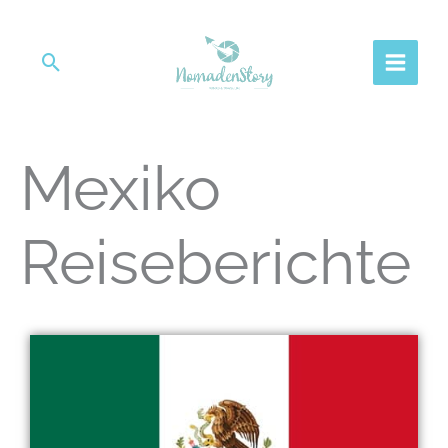
Zum
Inhalt
springen
Suchen
Mexiko
Reiseberichte