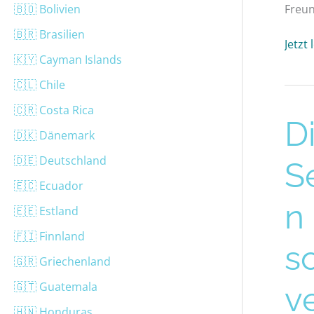
🇧🇴 Bolivien
Freun
🇧🇷 Brasilien
Jetzt
🇰🇾 Cayman Islands
🇨🇱 Chile
🇨🇷 Costa Rica
Diese
D
🇩🇰 Dänemark
Sehen
in
🇩🇪 Deutschland
S
Bahra
🇪🇨 Ecuador
sollte
n
🇪🇪 Estland
du
nicht
🇫🇮 Finnland
so
verp
🇬🇷 Griechenland
🇬🇹 Guatemala
v
🇭🇳 Honduras