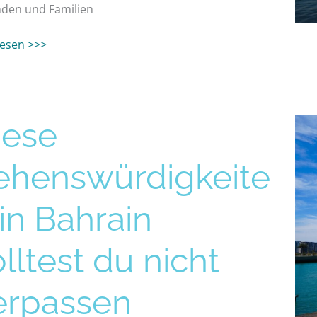
den und Familien
 lesen >>>
iese
swürdigkeiten
ehenswürdigkeite
in
st
 in Bahrain
lltest du nicht
assen
erpassen