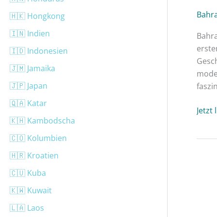
Bahr
🇭🇰 Hongkong
🇮🇳 Indien
Bahra
erste
🇮🇩 Indonesien
Gesch
🇯🇲 Jamaika
moder
🇯🇵 Japan
faszi
🇶🇦 Katar
Jetzt
🇰🇭 Kambodscha
🇨🇴 Kolumbien
🇭🇷 Kroatien
🇨🇺 Kuba
🇰🇼 Kuwait
🇱🇦 Laos