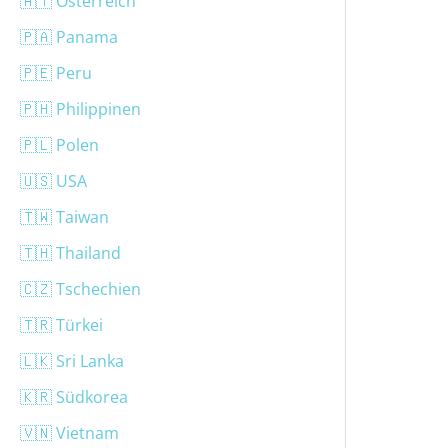
🇦🇹 Österreich
🇵🇦 Panama
🇵🇪 Peru
🇵🇭 Philippinen
🇵🇱 Polen
🇺🇸 USA
🇹🇼 Taiwan
🇹🇭 Thailand
🇨🇿 Tschechien
🇹🇷 Türkei
🇱🇰 Sri Lanka
🇰🇷 Südkorea
🇻🇳 Vietnam