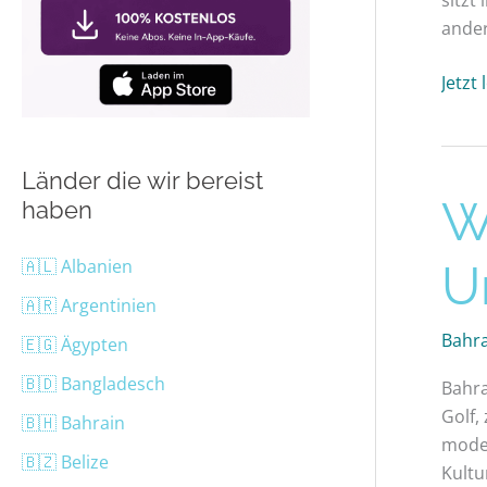
ander
Jetzt
Länder die wir bereist
Wie
Wi
haben
teuer
ist
🇦🇱 Albanien
U
ein
🇦🇷 Argentinien
Urla
Bahr
🇪🇬 Ägypten
in
Bahra
🇧🇩 Bangladesch
Bahra
Golf,
🇧🇭 Bahrain
moder
🇧🇿 Belize
Kultu