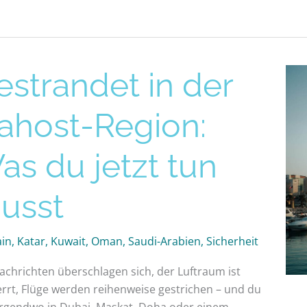
andet
estrandet in der
ahost-Region:
t-
n:
as du jetzt tun
usst
t
ain
,
Katar
,
Kuwait
,
Oman
,
Saudi-Arabien
,
Sicherheit
achrichten überschlagen sich, der Luftraum ist
rrt, Flüge werden reihenweise gestrichen – und du
 irgendwo in Dubai, Maskat, Doha oder einem