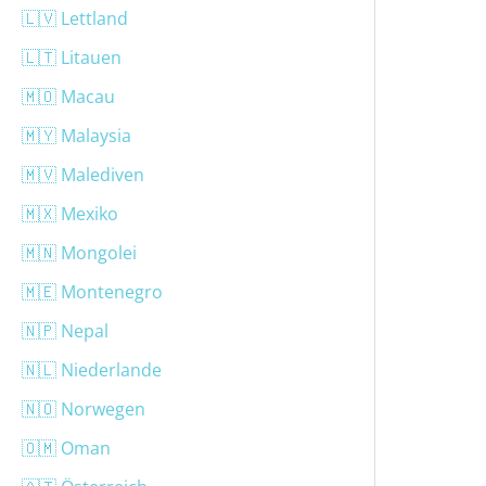
🇱🇻 Lettland
🇱🇹 Litauen
🇲🇴 Macau
🇲🇾 Malaysia
🇲🇻 Malediven
🇲🇽 Mexiko
🇲🇳 Mongolei
🇲🇪 Montenegro
🇳🇵 Nepal
🇳🇱 Niederlande
🇳🇴 Norwegen
🇴🇲 Oman