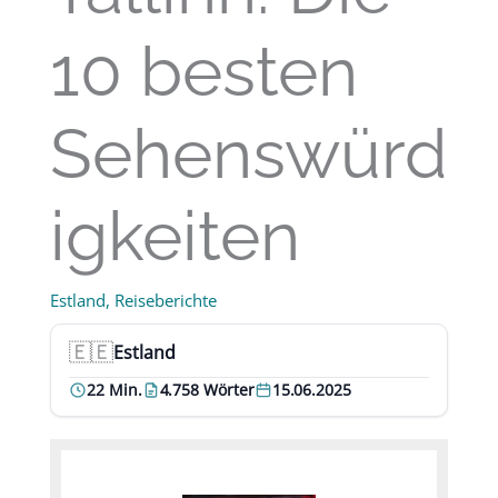
10 besten
Sehenswürd
igkeiten
Estland
,
Reiseberichte
🇪🇪
Estland
Land:
22 Min.
4.758 Wörter
15.06.2025
Lesezeit:
Umfang:
Datum: