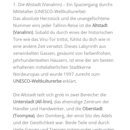
1. Die Altstadt (Vanalinn) – Ein Spaziergang durchs
Mittelalter (UNESCO-Weltkulturerbe)
Das absolute Herzstück und die unangefochtene
Nummer eins jeder Tallinn-Reise ist die
Altstadt
(Vanalinn)
. Sobald du durch eines der historischen
Tore wie das Viru-Tor trittst, fühlst du dich wie in
eine andere Zeit versetzt. Dieses Labyrinth aus
verwinkelten Gassen, gesäumt von farbenfrohen,
jahrhundertealten Häusern, ist eine der am besten
erhaltenen mittelalterlichen Stadtkerne
Nordeuropas und wurde 1997 zurecht zum
UNESCO-Weltkulturerbe
erklärt.
Die Altstadt teilt sich grob in zwei Bereiche: die
Unterstadt (All-linn)
, das ehemalige Zentrum der
Händler und Handwerker, und die
Oberstadt
(Toompea)
, den Domberg, der einst Sitz des Adels
und der Geistlichkeit war. Beide Teile sind durch
steile Gassen und Treppen miteinander verbunden