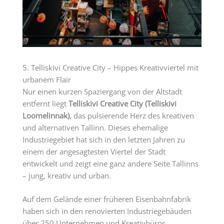
5. Telliskivi Creative City – Hippes Kreativviertel mit
urbanem Flair
Nur einen kurzen Spaziergang von der Altstadt
entfernt liegt
Telliskivi Creative City (Telliskivi
Loomelinnak)
, das pulsierende Herz des kreativen
und alternativen Tallinn. Dieses ehemalige
Industriegebiet hat sich in den letzten Jahren zu
einem der angesagtesten Viertel der Stadt
entwickelt und zeigt eine ganz andere Seite Tallinns
– jung, kreativ und urban.
Auf dem Gelände einer früheren Eisenbahnfabrik
haben sich in den renovierten Industriegebäuden
über 250 Unternehmen und Kreativbüros