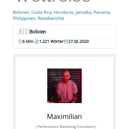
Bolivien
,
Costa Rica
,
Honduras
,
Jamaika
,
Panama
,
Philippinen
,
Reiseberichte
🇧🇴
Bolivien
Land:
6 Min.
1.221 Wörter
27.02.2020
Lesezeit:
Umfang:
Datum:
Maximilian
(
Performance Marketing Consultant
)