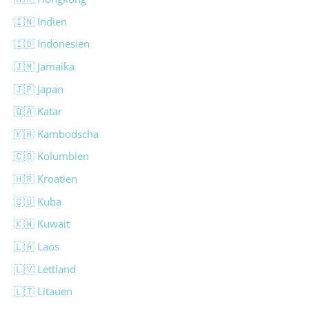
🇮🇳 Indien
🇮🇩 Indonesien
🇯🇲 Jamaika
🇯🇵 Japan
🇶🇦 Katar
🇰🇭 Kambodscha
🇨🇴 Kolumbien
🇭🇷 Kroatien
🇨🇺 Kuba
🇰🇼 Kuwait
🇱🇦 Laos
🇱🇻 Lettland
🇱🇹 Litauen