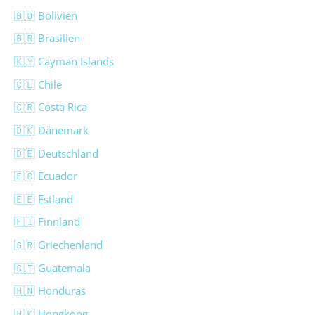
🇧🇴 Bolivien
🇧🇷 Brasilien
🇰🇾 Cayman Islands
🇨🇱 Chile
🇨🇷 Costa Rica
🇩🇰 Dänemark
🇩🇪 Deutschland
🇪🇨 Ecuador
🇪🇪 Estland
🇫🇮 Finnland
🇬🇷 Griechenland
🇬🇹 Guatemala
🇭🇳 Honduras
🇭🇰 Hongkong