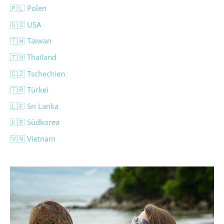
🇵🇱 Polen
🇺🇸 USA
🇹🇼 Taiwan
🇹🇭 Thailand
🇨🇿 Tschechien
🇹🇷 Türkei
🇱🇰 Sri Lanka
🇰🇷 Südkorea
🇻🇳 Vietnam