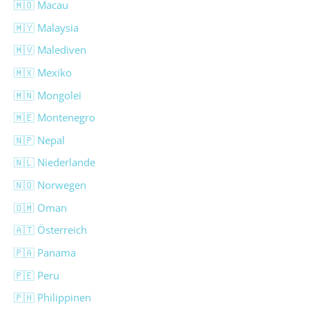
🇲🇴 Macau
🇲🇾 Malaysia
🇲🇻 Malediven
🇲🇽 Mexiko
🇲🇳 Mongolei
🇲🇪 Montenegro
🇳🇵 Nepal
🇳🇱 Niederlande
🇳🇴 Norwegen
🇴🇲 Oman
🇦🇹 Österreich
🇵🇦 Panama
🇵🇪 Peru
🇵🇭 Philippinen