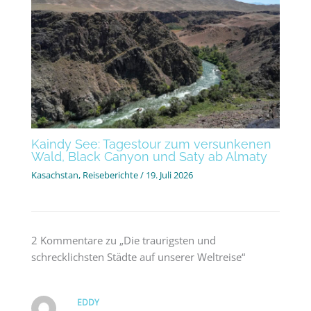
Kaindy See: Tagestour zum versunkenen
Wald, Black Canyon und Saty ab Almaty
Kasachstan
,
Reiseberichte
/
19. Juli 2026
2 Kommentare zu „Die traurigsten und
schrecklichsten Städte auf unserer Weltreise“
EDDY