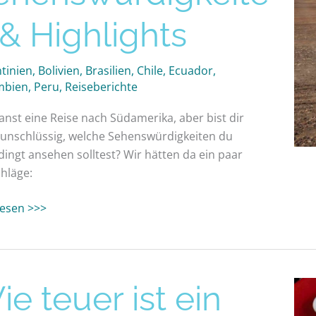
ights
 & Highlights
tinien
,
Bolivien
,
Brasilien
,
Chile
,
Ecuador
,
mbien
,
Peru
,
Reiseberichte
anst eine Reise nach Südamerika, aber bist dir
unschlüssig, welche Sehenswürdigkeiten du
ingt ansehen solltest? Wir hätten da ein paar
hläge:
 lesen >>>
e teuer ist ein