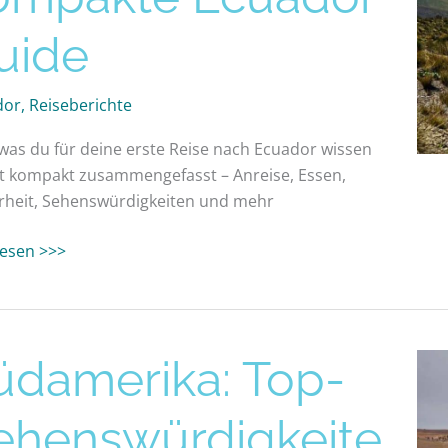
e
uide
dor
,
Reiseberichte
 was du für deine erste Reise nach Ecuador wissen
 kompakt zusammengefasst – Anreise, Essen,
rheit, Sehenswürdigkeiten und mehr
 lesen >>>
erika:
üdamerika: Top-
swürdigkeiten
ehenswürdigkeite