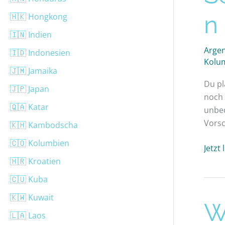
Highl
n
🇭🇰 Hongkong
🇮🇳 Indien
Argen
🇮🇩 Indonesien
Kolu
🇯🇲 Jamaika
Du pl
🇯🇵 Japan
noch 
🇶🇦 Katar
unbed
Vorsc
🇰🇭 Kambodscha
🇨🇴 Kolumbien
Jetzt
🇭🇷 Kroatien
🇨🇺 Kuba
🇰🇼 Kuwait
Wie
Wi
🇱🇦 Laos
teuer