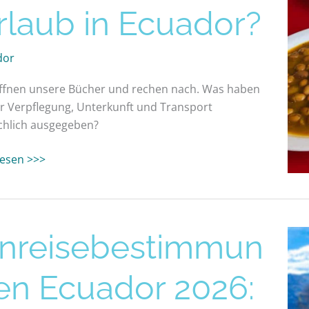
rlaub in Ecuador?
ub
dor
dor?
ffnen unsere Bücher und rechen nach. Was haben
ür Verpflegung, Unterkunft und Transport
chlich ausgegeben?
 lesen >>>
eisebestimmungen
inreisebestimmun
dor
en Ecuador 2026:
,
mente