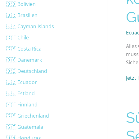
🇧🇴 Bolivien
Guid
G
🇧🇷 Brasilien
🇰🇾 Cayman Islands
Ecua
🇨🇱 Chile
Alles
🇨🇷 Costa Rica
musst
🇩🇰 Dänemark
Siche
🇩🇪 Deutschland
Jetzt
🇪🇨 Ecuador
🇪🇪 Estland
🇫🇮 Finnland
Südam
S
🇬🇷 Griechenland
Top-
🇬🇹 Guatemala
Sehen
S
&
🇭🇳 Honduras