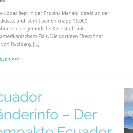
o López liegt in der Provinz Manabí, direkt an der
ikküste, und ist mit seinen knapp 16.000
hnern eine gemütliche Kleinstadt mit
namerikanischem Flair. Die dortigen Einwohner
 von Fischfang […]
 lesen >>>
dor
cuador
rinfo
änderinfo – Der
akte
ompakte Ecuador
dor