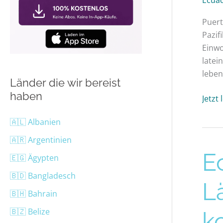
Puert
Pazif
Einwo
latei
leben
Länder die wir bereist
haben
Jetzt
🇦🇱 Albanien
🇦🇷 Argentinien
Ecua
E
🇪🇬 Ägypten
Lände
🇧🇩 Bangladesch
–
L
Der
🇧🇭 Bahrain
komp
🇧🇿 Belize
k
Ecua