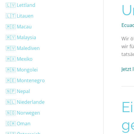
ist
🇱🇻 Lettland
U
ein
🇱🇹 Litauen
Urla
Ecua
in
🇲🇴 Macau
Ecua
🇲🇾 Malaysia
Wir ö
wir f
🇲🇻 Malediven
tatsä
🇲🇽 Mexiko
Jetzt
🇲🇳 Mongolei
🇲🇪 Montenegro
🇳🇵 Nepal
🇳🇱 Niederlande
Einr
E
Ecua
🇳🇴 Norwegen
2026:
g
🇴🇲 Oman
Visum
Doku