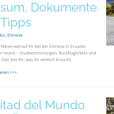
isum, Dokumente
 Tipps
dor
,
Einreise
rklären worauf ihr bei der Einreise in Ecuador
n müsst – Visabestimmungen, Rückflugtickets und
 hier lest ihr, was ihr wirklich braucht.
 lesen >>>
itad del Mundo
do