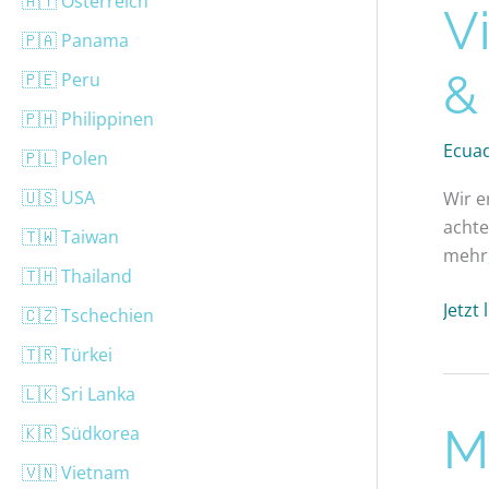
🇦🇹 Österreich
V
&
🇵🇦 Panama
Tipps
&
🇵🇪 Peru
🇵🇭 Philippinen
Ecua
🇵🇱 Polen
🇺🇸 USA
Wir e
achte
🇹🇼 Taiwan
mehr,
🇹🇭 Thailand
Jetzt
🇨🇿 Tschechien
🇹🇷 Türkei
🇱🇰 Sri Lanka
Mitad
M
🇰🇷 Südkorea
del
🇻🇳 Vietnam
Mun