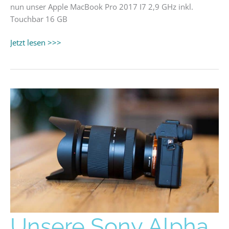
nun unser Apple MacBook Pro 2017 I7 2,9 GHz inkl.
Touchbar 16 GB
Jetzt lesen >>>
Unsere
Unsere Sony Alpha