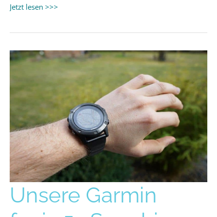
Jetzt lesen >>>
Unsere
Unsere Garmin
Garmin
fenix