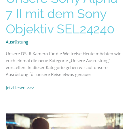
Sony
Alpha
7 II mit dem Sony
7
II
Objektiv SEL24240
mit
dem
Ausrüstung
Sony
Objektiv
Unsere DSLR Kamera für die Weltreise Heute möchten wir
SEL24240
euch einmal die neue Kategorie „Unsere Ausrüstung“
vorstellen. In dieser Kategorie gehen wir auf unsere
Ausrüstung für unsere Reise etwas genauer
Jetzt lesen >>>