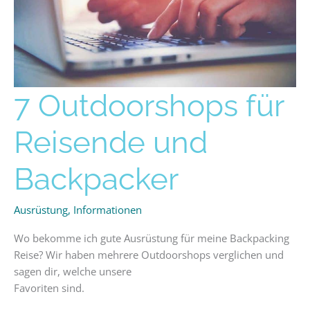
7
7 Outdoorshops für
Outdoorshops
für
Reisende und
Reisende
und
Backpacker
Backpacker
Ausrüstung
,
Informationen
Wo bekomme ich gute Ausrüstung für meine Backpacking
Reise? Wir haben mehrere Outdoorshops verglichen und
sagen dir, welche unsere
Favoriten sind.