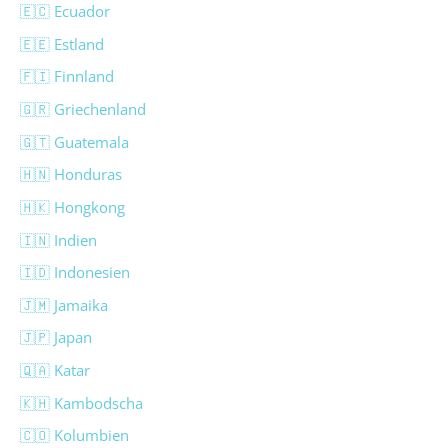
🇪🇨 Ecuador
🇪🇪 Estland
🇫🇮 Finnland
🇬🇷 Griechenland
🇬🇹 Guatemala
🇭🇳 Honduras
🇭🇰 Hongkong
🇮🇳 Indien
🇮🇩 Indonesien
🇯🇲 Jamaika
🇯🇵 Japan
🇶🇦 Katar
🇰🇭 Kambodscha
🇨🇴 Kolumbien