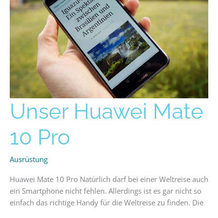
Unser
Unser Huawei Mate
Huawei
Mate
10 Pro
10
Pro
Ausrüstung
Huawei Mate 10 Pro Natürlich darf bei einer Weltreise auch
ein Smartphone nicht fehlen. Allerdings ist es gar nicht so
einfach das richtige Handy für die Weltreise zu finden. Die