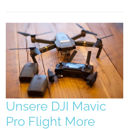
Unsere
Unsere DJI Mavic
DJI
Mavic
Pro Flight More
Pro