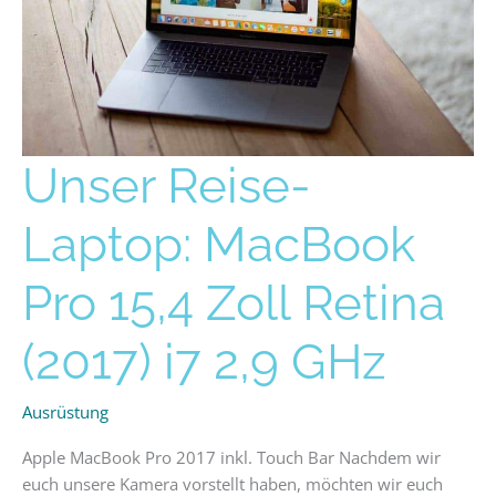
Unser
Unser Reise-
Reise-
Laptop:
Laptop: MacBook
MacBook
Pro
Pro 15,4 Zoll Retina
15,4
Zoll
(2017) i7 2,9 GHz
Retina
(2017)
i7
Ausrüstung
2,9
Apple MacBook Pro 2017 inkl. Touch Bar Nachdem wir
GHz
euch unsere Kamera vorstellt haben, möchten wir euch