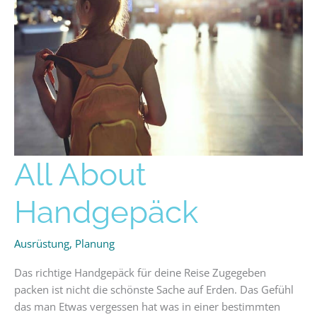
All
All About
About
Handgepäck
Handgepäck
Ausrüstung
,
Planung
Das richtige Handgepäck für deine Reise Zugegeben
packen ist nicht die schönste Sache auf Erden. Das Gefühl
das man Etwas vergessen hat was in einer bestimmten