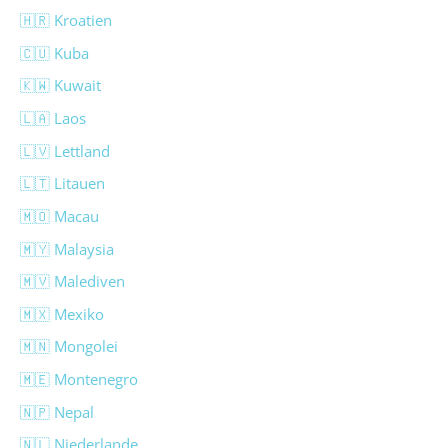
🇭🇷 Kroatien
🇨🇺 Kuba
🇰🇼 Kuwait
🇱🇦 Laos
🇱🇻 Lettland
🇱🇹 Litauen
🇲🇴 Macau
🇲🇾 Malaysia
🇲🇻 Malediven
🇲🇽 Mexiko
🇲🇳 Mongolei
🇲🇪 Montenegro
🇳🇵 Nepal
🇳🇱 Niederlande