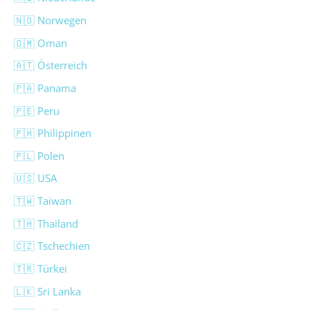
🇳🇴 Norwegen
🇴🇲 Oman
🇦🇹 Österreich
🇵🇦 Panama
🇵🇪 Peru
🇵🇭 Philippinen
🇵🇱 Polen
🇺🇸 USA
🇹🇼 Taiwan
🇹🇭 Thailand
🇨🇿 Tschechien
🇹🇷 Türkei
🇱🇰 Sri Lanka