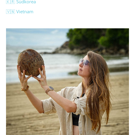
🇰🇷 Südkorea
🇻🇳 Vietnam