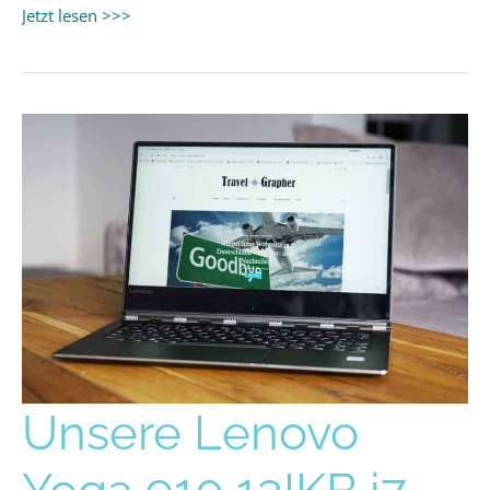
Jetzt lesen >>>
Unsere
Unsere Lenovo
Lenovo
Yoga