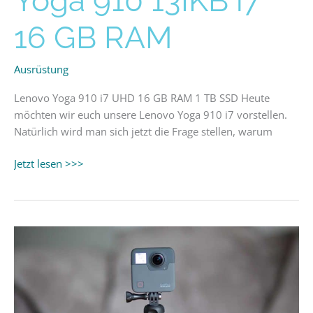
Yoga 910 13IKB i7
910
13IKB
16 GB RAM
i7
16
Ausrüstung
GB
RAM
Lenovo Yoga 910 i7 UHD 16 GB RAM 1 TB SSD Heute
möchten wir euch unsere Lenovo Yoga 910 i7 vorstellen.
Natürlich wird man sich jetzt die Frage stellen, warum
Jetzt lesen >>>