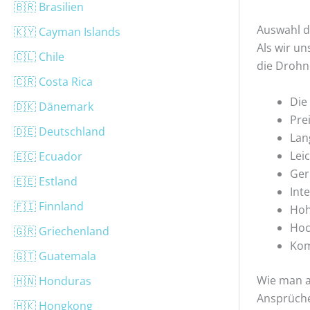
🇧🇷 Brasilien
Auswahl 
🇰🇾 Cayman Islands
Als wir un
🇨🇱 Chile
die Drohn
🇨🇷 Costa Rica
Die
🇩🇰 Dänemark
Pre
🇩🇪 Deutschland
Lan
Lei
🇪🇨 Ecuador
Ger
🇪🇪 Estland
Int
🇫🇮 Finnland
Hoh
Hoc
🇬🇷 Griechenland
Kom
🇬🇹 Guatemala
Wie man a
🇭🇳 Honduras
Ansprüch
🇭🇰 Hongkong