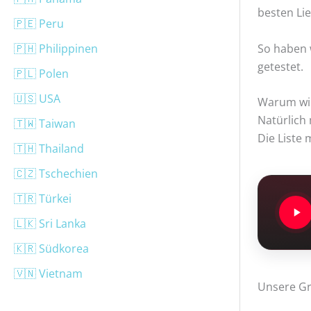
besten Li
🇵🇪 Peru
🇵🇭 Philippinen
So haben w
getestet.
🇵🇱 Polen
🇺🇸 USA
Warum wir
Natürlich
🇹🇼 Taiwan
Die Liste 
🇹🇭 Thailand
🇨🇿 Tschechien
🇹🇷 Türkei
🇱🇰 Sri Lanka
🇰🇷 Südkorea
🇻🇳 Vietnam
Unsere Gr