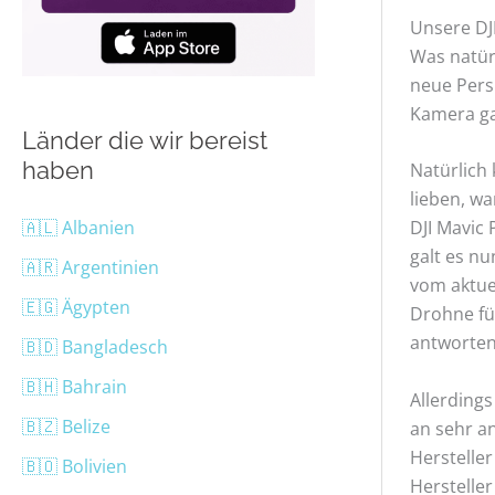
Unsere DJI
Was natür
neue Pers
Kamera ga
Länder die wir bereist
haben
Natürlich 
lieben, wa
🇦🇱 Albanien
DJI Mavic
galt es n
🇦🇷 Argentinien
vom aktue
🇪🇬 Ägypten
Drohne fü
antworten 
🇧🇩 Bangladesch
🇧🇭 Bahrain
Allerding
🇧🇿 Belize
an sehr a
Herstelle
🇧🇴 Bolivien
Hersteller