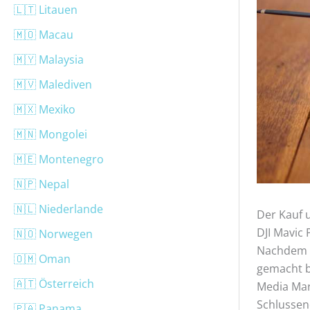
🇱🇹 Litauen
🇲🇴 Macau
🇲🇾 Malaysia
🇲🇻 Malediven
🇲🇽 Mexiko
🇲🇳 Mongolei
🇲🇪 Montenegro
🇳🇵 Nepal
🇳🇱 Niederlande
Der Kauf 
DJI Mavic 
🇳🇴 Norwegen
Nachdem w
🇴🇲 Oman
gemacht b
🇦🇹 Österreich
Media Mar
Schlussen
🇵🇦 Panama