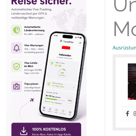
Un
M
Ausrüstu