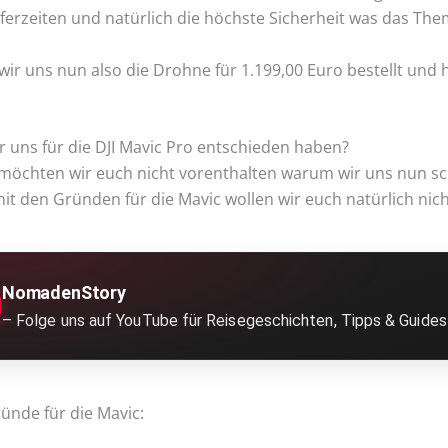
eferzeiten und natürlich die höchste Sicherheit was das Th
ir uns nun also die Drohne für 1.199,00 Euro bestellt und 
 uns für die DJI Mavic Pro entschieden haben?
 möchten wir euch nicht vorenthalten warum wir uns nun sc
mit den Gründen für die Mavic wollen wir euch natürlich nic
NomadenStory
– Folge uns auf YouTube für Reisegeschichten, Tipps & Guides 
ünde für die Mavic: