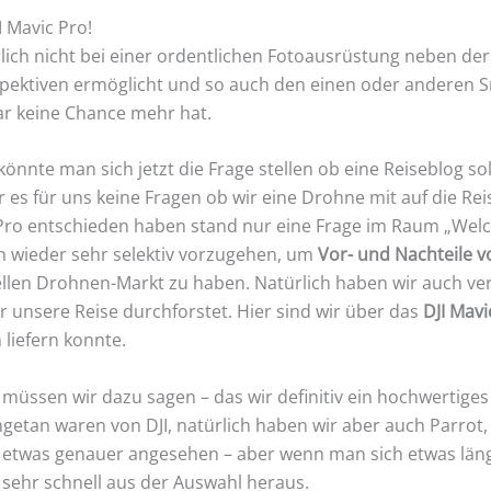
 Mavic Pro!
lich nicht bei einer ordentlichen Fotoausrüstung neben de
pektiven ermöglicht und so auch den einen oder anderen 
r keine Chance mehr hat.
könnte man sich jetzt die Frage stellen ob eine Reiseblog s
r es für uns keine Fragen ob wir eine Drohne mit auf die Re
 Pro entschieden haben stand nur eine Frage im Raum „Welch
un wieder sehr selektiv vorzugehen, um
Vor- und Nachteile 
llen Drohnen-Markt zu haben. Natürlich haben wir auch ve
r unsere Reise durchforstet. Hier sind wir über das
DJI Mav
liefern konnte.
s müssen wir dazu sagen – das wir definitiv ein hochwertig
ngetan waren von DJI, natürlich haben wir aber auch Parrot
r etwas genauer angesehen – aber wenn man sich etwas läng
 sehr schnell aus der Auswahl heraus.