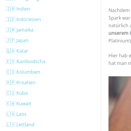
🇮🇳 Indien
Nachdem w
Spark war 
🇮🇩 Indonesien
natürlich
🇯🇲 Jamaika
unserem 
🇯🇵 Japan
Platinium)
🇶🇦 Katar
Hier hab 
🇰🇭 Kambodscha
hat man m
🇨🇴 Kolumbien
🇭🇷 Kroatien
🇨🇺 Kuba
🇰🇼 Kuwait
🇱🇦 Laos
🇱🇻 Lettland