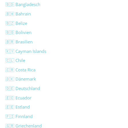
🇧🇩 Bangladesch
🇧🇭 Bahrain
🇧🇿 Belize
🇧🇴 Bolivien
🇧🇷 Brasilien
🇰🇾 Cayman Islands
🇨🇱 Chile
🇨🇷 Costa Rica
🇩🇰 Dänemark
🇩🇪 Deutschland
🇪🇨 Ecuador
🇪🇪 Estland
🇫🇮 Finnland
🇬🇷 Griechenland