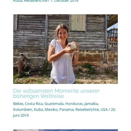
Kuba
,
Reiseberichte
/
1. Oktober 2019
Die seltsamsten Momente unserer
bisherigen Weltreise
Belize
,
Costa Rica
,
Guatemala
,
Honduras
,
Jamaika
,
Kolumbien
,
Kuba
,
Mexiko
,
Panama
,
Reiseberichte
,
USA
/
20.
Juni 2019