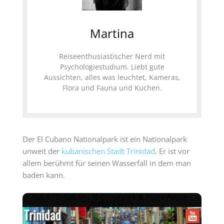
Martina
Reiseenthusiastischer Nerd mit
Psychologiestudium. Liebt gute
Aussichten, alles was leuchtet, Kameras,
Flora und Fauna und Kuchen.
Der El Cubano Nationalpark ist ein Nationalpark
unweit der
kubanischen Stadt Trinidad
. Er ist vor
allem berühmt für seinen Wasserfall in dem man
baden kann.
Kuba - El Cubano Nationalpark & Playa Ancon -
KUBA 🇨🇺">