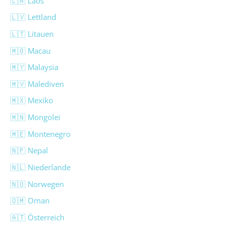
🇱🇦 Laos
🇱🇻 Lettland
🇱🇹 Litauen
🇲🇴 Macau
🇲🇾 Malaysia
🇲🇻 Malediven
🇲🇽 Mexiko
🇲🇳 Mongolei
🇲🇪 Montenegro
🇳🇵 Nepal
🇳🇱 Niederlande
🇳🇴 Norwegen
🇴🇲 Oman
🇦🇹 Österreich