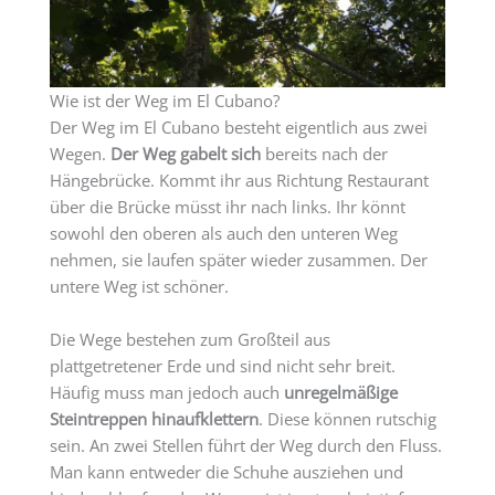
Wie ist der Weg im El Cubano?
Der Weg im El Cubano besteht eigentlich aus zwei
Wegen.
Der Weg gabelt sich
bereits nach der
Hängebrücke. Kommt ihr aus Richtung Restaurant
über die Brücke müsst ihr nach links. Ihr könnt
sowohl den oberen als auch den unteren Weg
nehmen, sie laufen später wieder zusammen. Der
untere Weg ist schöner.
Die Wege bestehen zum Großteil aus
plattgetretener Erde und sind nicht sehr breit.
Häufig muss man jedoch auch
unregelmäßige
Steintreppen hinaufklettern
. Diese können rutschig
sein. An zwei Stellen führt der Weg durch den Fluss.
Man kann entweder die Schuhe ausziehen und