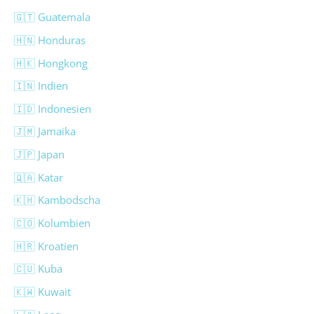
🇬🇹 Guatemala
🇭🇳 Honduras
🇭🇰 Hongkong
🇮🇳 Indien
🇮🇩 Indonesien
🇯🇲 Jamaika
🇯🇵 Japan
🇶🇦 Katar
🇰🇭 Kambodscha
🇨🇴 Kolumbien
🇭🇷 Kroatien
🇨🇺 Kuba
🇰🇼 Kuwait