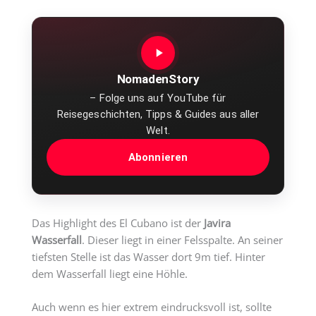
NomadenStory
– Folge uns auf YouTube für
Reisegeschichten, Tipps & Guides aus aller
Welt.
Abonnieren
Das Highlight des El Cubano ist der
Javira
Wasserfall
. Dieser liegt in einer Felsspalte. An seiner
tiefsten Stelle ist das Wasser dort 9m tief. Hinter
dem Wasserfall liegt eine Höhle.
Auch wenn es hier extrem eindrucksvoll ist, sollte