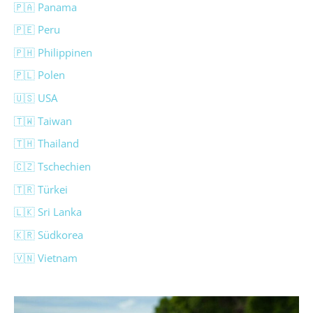
🇵🇦 Panama
🇵🇪 Peru
🇵🇭 Philippinen
🇵🇱 Polen
🇺🇸 USA
🇹🇼 Taiwan
🇹🇭 Thailand
🇨🇿 Tschechien
🇹🇷 Türkei
🇱🇰 Sri Lanka
🇰🇷 Südkorea
🇻🇳 Vietnam