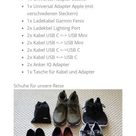
1x Universal Adapter Apple (mit
verschiedenen Steckern)
1x Ladekabel Garmin Fenix
2x Ladekbel Lighting Port
2x Kabel USB C <-> USB Mini
2x Kabel USB <-> USB Mini
2x Kabel USB C <->USB C
2x Kabel USB <-> USB C
2x Anker IQ Adapter
1x Tasche für Kabel und Adapter
Schuhe für unsere Reise