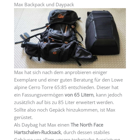
Max Backpack und Daypack
Max hat sich nach dem anprobieren einiger
Exemplare und einer guten Beratung für den Lowe
alpine Cerro Torre 65:85 entschieden. Dieser hat
ein Fassungsvermögen
von 65 Litern
, kann jedoch
zusätzlich auf bis zu 85 Liter erweitert werden.
Sollte also noch Gepäck hinzukommen, ist Max
gerüstet.
Als Daybag hat Max einen
The North Face
Hartschalen-Rucksack
, durch dessen stabiles
Gehäuse vor allem unsere technische Ausrüstung