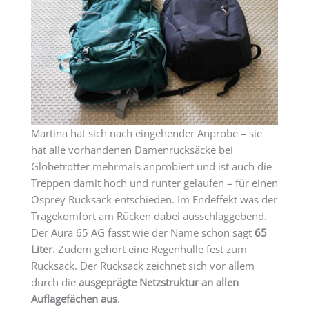
Martina hat sich nach eingehender Anprobe – sie
hat alle vorhandenen Damenrucksäcke bei
Globetrotter mehrmals anprobiert und ist auch die
Treppen damit hoch und runter gelaufen – für einen
Osprey Rucksack entschieden. Im Endeffekt was der
Tragekomfort am Rücken dabei ausschlaggebend.
Der Aura 65 AG fasst wie der Name schon sagt
65
Liter.
Zudem gehört eine Regenhülle fest zum
Rucksack. Der Rucksack zeichnet sich vor allem
durch die
ausgeprägte Netzstruktur an allen
Auflagefächen aus
.